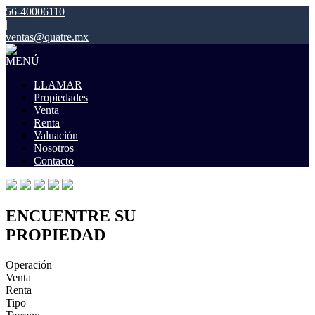
56-40006110
|
ventas@quatre.mx
MENÚ
LLAMAR
Propiedades
Venta
Renta
Valuación
Nosotros
Contacto
ENCUENTRE SU
PROPIEDAD
Operación
Venta
Renta
Tipo